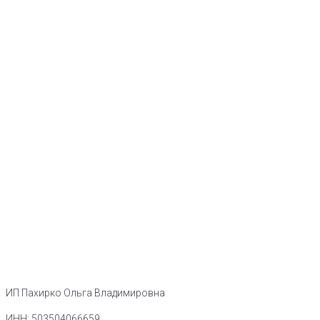
ИП Пахирко Ольга Владимировна
ИНН: 503504066659